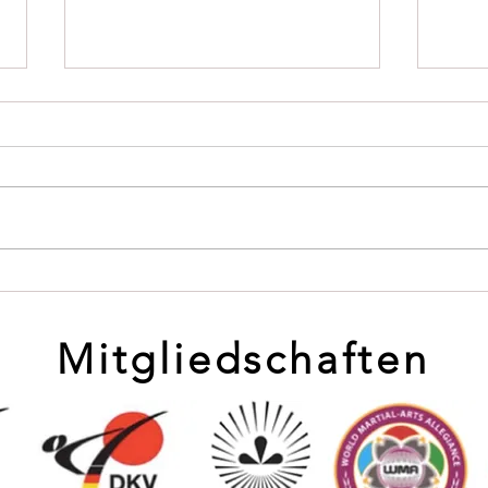
Schwarzes Loch
Auch
Sommerferien
Mei
Sch
Mitgliedschaften