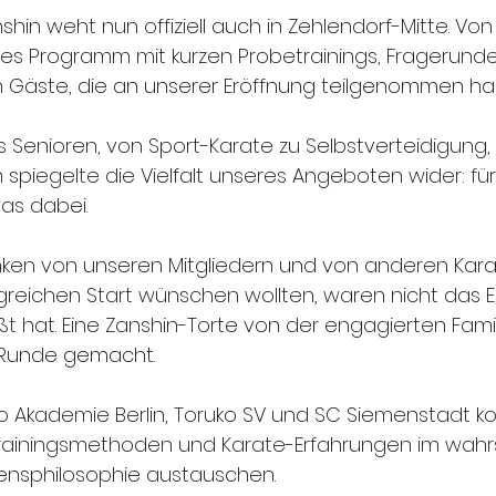
hin weht nun offiziell auch in Zehlendorf-Mitte. Von 1
ffes Programm mit kurzen Probetrainings, Fragerund
n Gäste, die an unserer Eröffnung teilgenommen ha
s Senioren, von Sport-Karate zu Selbstverteidigung,
iegelte die Vielfalt unseres Angeboten wider: für
as dabei.
ken von unseren Mitgliedern und von anderen Kara
lgreichen Start wünschen wollten, waren nicht das Ei
t hat. Eine Zanshin-Torte von der engagierten Famili
e Runde gemacht.
o Akademie Berlin, Toruko SV und SC Siemenstadt ko
Trainingsmethoden und Karate-Erfahrungen im wahr
ensphilosophie austauschen.