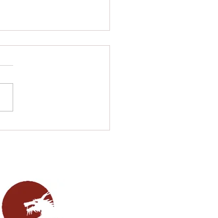
 bei der Berliner
sterschaft der
üler/innen überzeugt