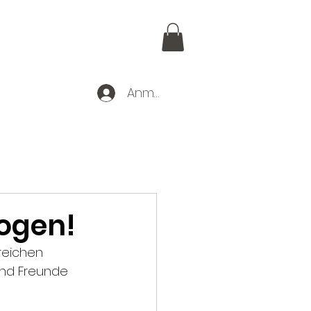
Anmelden
r uns
zogen!
reichen 
und Freunde 