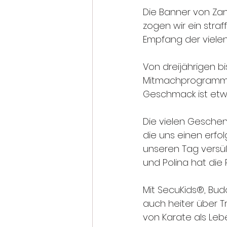
Die Banner von Zans
zogen wir ein stra
Empfang der viele
Von dreijährigen bi
Mitmachprogramm sp
Geschmack ist etw
Die vielen Geschen
die uns einen erfo
unseren Tag versüß
und Polina hat di
Mit SecuKids®, Bud
auch heiter über 
von Karate als Leb