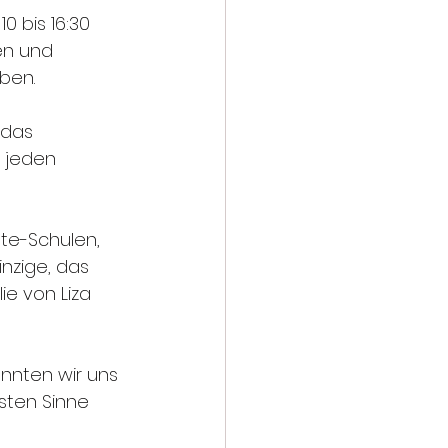
0 bis 16:30 
en und 
ben.
 das 
 jeden 
te-Schulen, 
nzige, das 
e von Liza 
nnten wir uns 
sten Sinne 