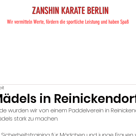
ZANSHIN KARATE BERLIN
Wir vermitteln Werte, fördern die sportliche Leistung und haben Spaß
ite
Training
Karate
Preise
Shop
Termine
Übe
eit
Mädels in Reinickendor
e wurden wir von einem Paddelverein in Reinicken
ädels stark zu machen.
Sicherheitstraining für Mädchen und junge Frauen 