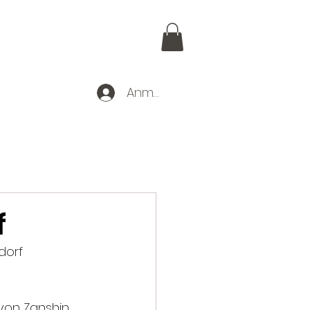
Anmelden
r uns
f
dorf 
von Zanshin 