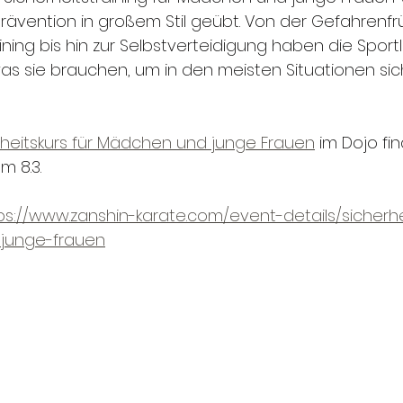
ävention in großem Stil geübt. Von der Gefahrenfr
ning bis hin zur Selbstverteidigung haben die Sportl
was sie brauchen, um in den meisten Situationen si
rheitskurs für Mädchen und junge Frauen
 im Dojo fin
 8.3. 
ps://www.zanshin-karate.com/event-details/sicherhe
junge-frauen