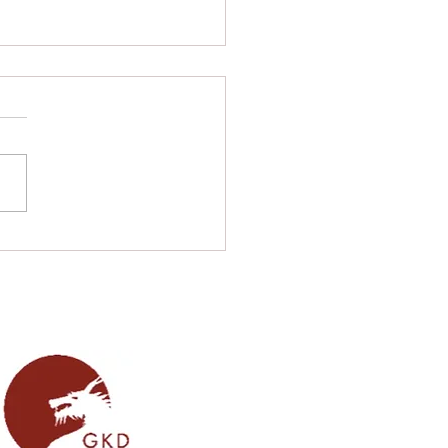
hin glänzt bei der
en Berliner
terschaft in 2025