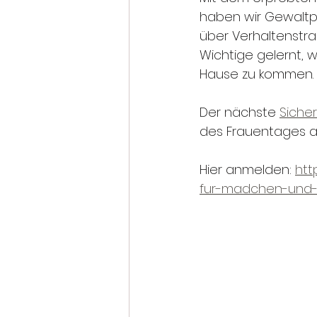
haben wir Gewaltpr
über Verhaltenstrai
Wichtige gelernt, 
Hause zu kommen.
Der nächste 
Siche
des Frauentages am
Hier anmelden: 
htt
fur-madchen-und-