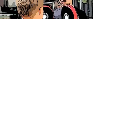
Selbstverteidigung
Abwehrsituationen gegen Erwachsene
oder Kinder
Mehr dazu