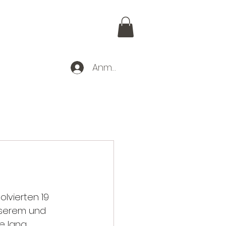
Anmelden
r uns
olvierten 19 
serem und 
e lang 