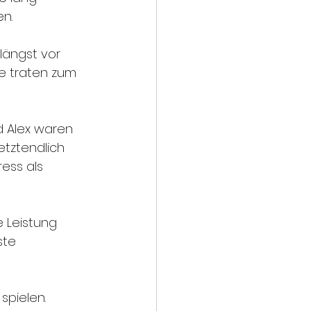
n. 
ängst vor 
e traten zum 
d Alex waren 
etztendlich 
ess als 
e Leistung 
ste 
spielen.