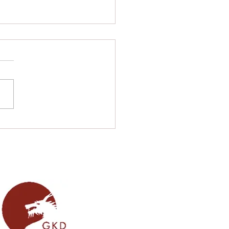
hin glänzt bei der
en Berliner
terschaft in 2025