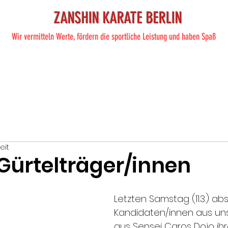
ZANSHIN KARATE BERLIN
Wir vermitteln Werte, fördern die sportliche Leistung und haben Spaß
ite
Training
Karate
Preise
Shop
Termine
Übe
eit
 Gürtelträger/innen
Letzten Samstag (11.3.) abs
Kandidaten/innen aus un
aus Sensei Caros Dojo ihr