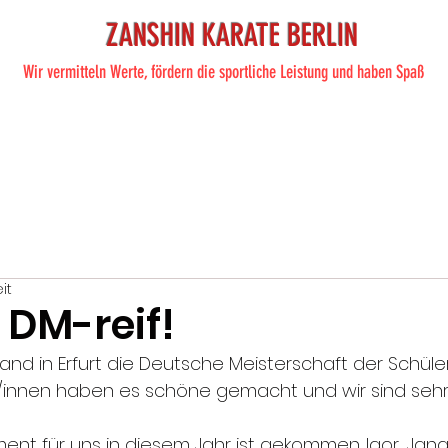
ZANSHIN KARATE BERLIN
Wir vermitteln Werte, fördern die sportliche Leistung und haben Spaß
ite
Training
Karate
Preise
Shop
Termine
Übe
it
 DM-reif!
 in Erfurt die Deutsche Meisterschaft der Schüler 
r/innen haben es schöne gemacht und wir sind sehr s
nt für uns in diesem Jahr ist gekommen. Igor, Jana,