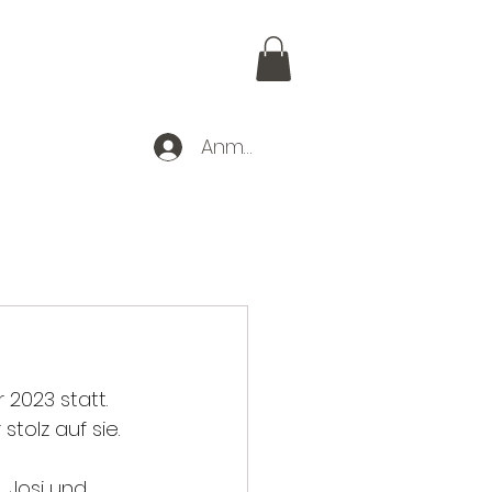
Anmelden
r uns
2023 statt. 
tolz auf sie.
 Josi und 