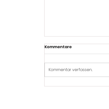
Kommentare
Kommentar verfassen...
Der Hammer: Zanshin ist
DM zweiter!