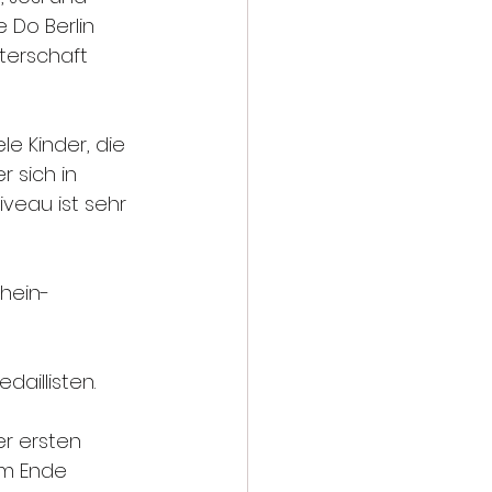
 Do Berlin 
terschaft 
le Kinder, die 
 sich in 
veau ist sehr 
hein-
aillisten.
er ersten 
am Ende 